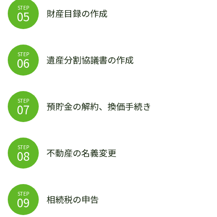
STEP
財産目録の作成
05
STEP
遺産分割協議書の作成
06
STEP
預貯金の解約、換価手続き
07
STEP
不動産の名義変更
08
STEP
相続税の申告
09