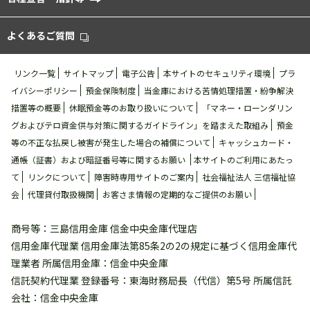
よくあるご質問
リンク一覧
サイトマップ
電⼦公告
本サイトのセキュリティ環境
プラ
イバシーポリシー
預金保険制度
当金庫における苦情処理措置・紛争解決
措置等の概要
休眠預金等のお取り扱いについて
「マネー・ローンダリン
グおよびテロ資金供与対策に関するガイドライン」を踏まえた取組み
預金
等の不正な払戻し被害が発⽣した場合の補償について
キャッシュカード・
通帳（証書）および暗証番号等に関するお願い
本サイトのご利用にあたっ
て
リンクについて
障害時専用サイトのご案内
社会福祉法人 三信福祉協
会
代理貸付取扱機関
お客さま情報の定期的なご提供のお願い
商号等：三島信用金庫 信金中央金庫代理店
信用金庫代理業 信用金庫法第85条2の2の規定に基づく信用金庫代
理業者 所属信用金庫：信金中央金庫
信託契約代理業 登録番号：東海財務局長（代信）第5号 所属信託
会社：信金中央金庫