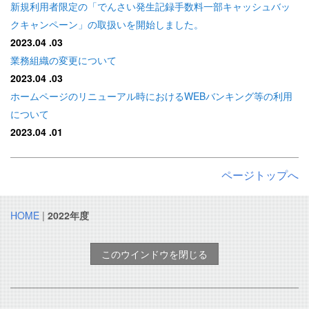
新規利用者限定の「でんさい発生記録手数料一部キャッシュバッ
クキャンペーン」の取扱いを開始しました。
2023.04
.03
業務組織の変更について
2023.04
.03
ホームページのリニューアル時におけるWEBバンキング等の利用
について
2023.04
.01
通帳式定期積金および定期振替型子育て支援定期積金の新規取扱
い終了のお知らせ
ページトップへ
2023.03
.23
個人用火災総合保険のお取扱い中止について
HOME
|
2022年度
2023.03
.20
ホームページのリニューアルに伴う休止時間等のお知らせ
このウインドウを閉じる
2023.03
.15
年度末における資金需要対応および事業者支援のための休日相談
窓口（3月）の設置について